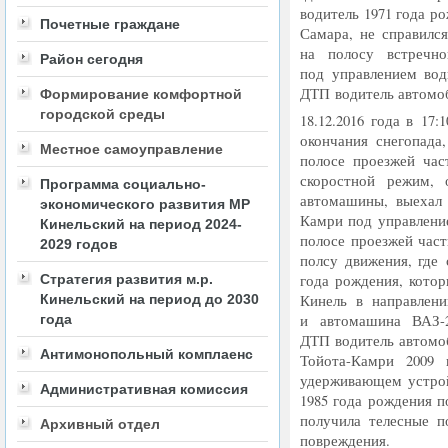
водитель 1971 года р
Почетные граждане
Самара, не справился
на полосу встречн
Район сегодня
под управлением вод
ДТП водитель автомо
Формирование комфортной
городской среды
18.12.2016 года в 17:
окончания снегопада
Местное самоуправление
полосе проезжей час
скоростной режим, 
Программа социально-
автомашины, выехал 
экономического развития МР
Камри под управление
Кинельский на период 2024-
полосе проезжей част
2029 годов
полсу движения, где
Стратегия развития м.р.
года рождения, котор
Кинельский на период до 2030
Кинель в направлени
года
и автомашина ВАЗ-2
ДТП водитель автомо
Антимонопольный комплаенс
Тойота-Камри 2009 
удерживающем устро
Административная комиссия
1985 года рождения 
получила телесные п
Архивный отдел
повреждения.