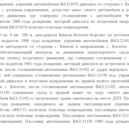
ождения, управляя автомобилем ВАЗ21074 двигаясь со стороны г. Ки
 с рулевым управлением, допустил занос своего автомобиля в р
ого движения, где совершил столкновение с автомобиле
ителя 1968 года рождения, который двигался во встречном напра
биля ВАЗ21074 получил телесные повреждения.
10 на
9 км
.
100 м
. автодороги Кинель-Богатое-Борское по истече
, водитель 1990 года рождения, управляя автомобилем ВАЗ-2110
ти автодороги со стороны г. Кинеля в направлении с. Богатое
обеспечивающий контроль за движением транспортного средс
на полосу встречного движения, где совершил столкновение с
м водителя 1981 года рождения, который двигался во встречном 
и, после столкновения автомашина ВАЗ-21102 от удара вернулас
 с ней совершила столкновение автомашина ВАЗ-21150 под управ
ый двигался в попутном направлении по правой полосе проезжей
и с. Богатое, после столкновения автомашина ВАЗ-21102, авт
1150 совершили съезд в правый кювет по ходу своего дви
биля ВАЗ-21102 от полученных травм скончалась на месте ДТП. П
года рождения, находилась на заднем пассажирском сидени
йстве
«
ФЕСТ» получила телесные повреждения, пассажирка авт
получила телесные повреждения. Пассажирка автомашины ВАЗ-2115
овреждения. Пассажир автомашины ВАЗ-21150 1980 года рожде