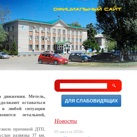
о движения. Метель,
ДЛЯ СЛАБОВИДЯЩИХ
должают оставаться
и в любой ситуации
овится летальной,
Новости
лужило причиной ДТП,
03 августа 2026г.
услан развязка 37 км,