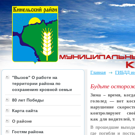
Главная
ГИБДД и
→
"Вызов" О работе на
территории района по
Будьте осторож
сохранению кровной семьи
Зима – время, когд
80 лет Победы
гололед — вот кос
нарушение скорост
Карта сайта
контролируют сво
как для водителей, 
О районе
В прошедшие выходны
Гостям района
где погибли и постра