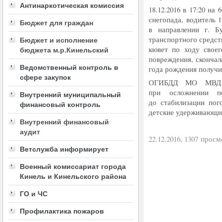
Антинаркотическая комиссия
18.12.2016 в 17:20 на
снегопада, водитель 
Бюджет для граждан
в направлении г. Б
транспортного средст
Бюджет и исполнение
кювет по ходу своег
бюджета м.р.Кинельский
повреждения, сконча
Ведомственный контроль в
года рождения получи
сфере закупок
ОГИБДД МО МВД 
при осложнении по
Внутренний муниципальный
до стабилизации пог
финансовый контроль
детские удерживающи
Внутренний финансовый
аудит
22.12.2016, 1307 просм
Ветслужба информирует
Военный комиссариат города
Кинель и Кинельского района
ГО и ЧС
Профилактика пожаров