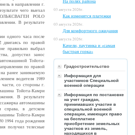
На полях района
нель в направлении г.
03 августа 2026г.
езультате чего выехал
Как изменятся платежки
м ФОЛЬКСВАГЕН РОLО
влении. В результате
03 августа 2026г.
Для комфортного ожидания
нии одного часа после
03 августа 2026г.
2 двигаясь по правой
Качели, паутинка и «самая
 не правильно выбрал
быстрая горка»
тва, допустил занос
 автомашиной Тойота-
направлении по правой
Градостроительство
ь на ранее занимаемую
Информация для
лением водителя 1989
участников Специальной
 части, со стороны г.
военной операции
омашина Тойота-Камри
Информация по постановке
жения. В результате
на учет граждан,
ассажирка автомашины
принимавших участие в
и справа, в детском
специальной военной
операции, имеющих право
омашины Тойота-Камри
на бесплатное
0 1994 года рождения
приобретение земельных
ния получил телесные
участков из земель,
находящихся в