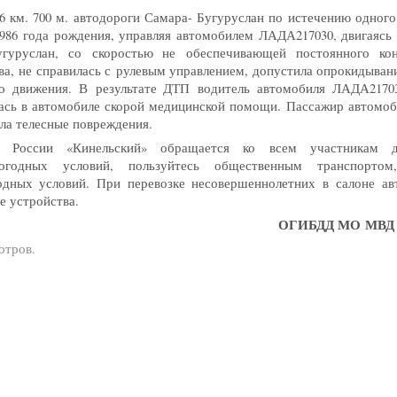
 66 км. 700 м. автодороги Самара- Бугуруслан по истечению одног
1986 года рождения, управляя автомобилем ЛАДА217030, двигаясь
угуруслан, со скоростью не обеспечивающей постоянного ко
ва, не справилась с рулевым управлением, допустила опрокидыван
о движения. В результате ДТП водитель автомобиля ЛАДА2170
лась в автомобиле скорой медицинской помощи. Пассажир автомоб
ла телесные повреждения.
России
«
Кинельский» обращается ко всем участникам д
годных условий, пользуйтесь общественным транспортом
одных условий. При перевозке несовершеннолетних в салоне ав
е устройства.
ОГИБДД МО МВД 
отров.