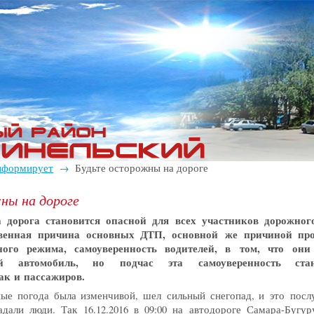
нформирует
Будьте осторожны на дороге
→
ны на дороге
а дорога становится опасной для всех участников дорожног
венная причина основных ДТП, основной же причиной про
ного режима, самоуверенность водителей, в том, что он
й автомобиль, но подчас эта самоуверенность стан
так и пассажиров.
е погода была изменчивой, шел сильный снегопад, и это пос
дали люди. Так 16.12.2016 в 09:00 на автодороге Самара-Бугур