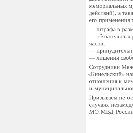
мемориальных му
действий), а та
его применения 
— штрафа в разм
— обязательных 
часов;
— принудительны
— лишения свобо
Сотрудники Меж
«
Кинельский» на
отношения к мем
и муниципальног
Призываем не ос
случаях незамед
МО МВД Росси