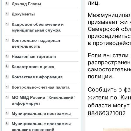
лиц.
Доклад Главы
Межмуниципал
Документы
призывает жите
Кадровое обеспечение и
Самарской обла
муниципальная служба
присоединиться
Контрольно-надзорная
в противодейс
деятельность
Если вы стали
Незаконная торговля
распространен
Кадастровая оценка
самостоятельно
полиции.
Контактная информация
Контрольно-счетная палата
Сообщить о фа
жители г.о. Ки
МО МВД России "Кинельский"
информирует
области могут
88466321002
Муниципальные программы
Муниципальные программы
сельских поселений