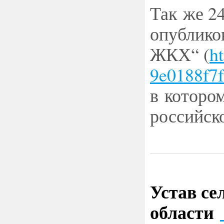
Так же 2
опублико
ЖКХ“
(
h
9e0188f7
в которо
российск
Устав с
области