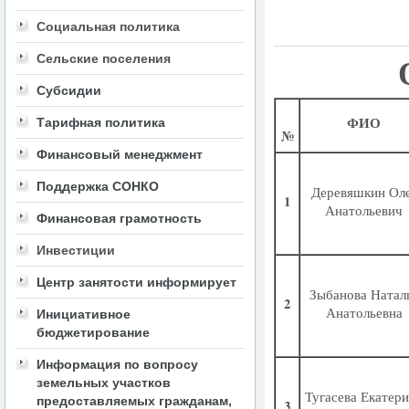
Социальная политика
Сельские поселения
Субсидии
ФИО
Тарифная политика
№
Финансовый менеджмент
Поддержка СОНКО
Деревяшкин Ол
1
Анатольевич
Финансовая грамотность
Инвестиции
Центр занятости информирует
Зыбанова Натал
2
Анатольевна
Инициативное
бюджетирование
Информация по вопросу
земельных участков
Тугасева Екатер
предоставляемых гражданам,
3