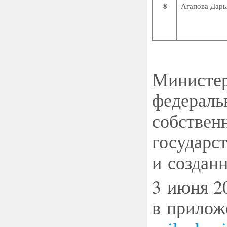
8
Агапова Дарь
Министер
федераль
собствен
государс
и создан
3 июня 2
в прилож