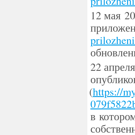
prilozhen
12 мая 2
приложе
prilozhen
обновлен
22 апрел
опублико
(
https://
079f5822
в которо
собствен