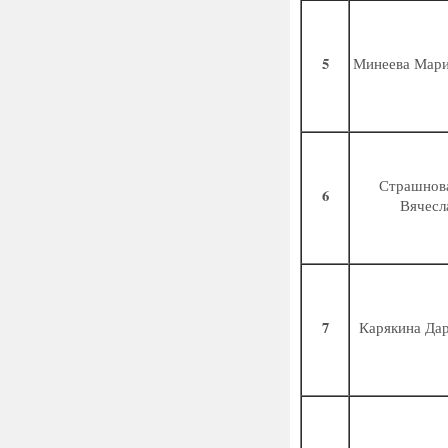
5
Минеева Мари
Страшнов
6
Вячесл
7
Карякина Да