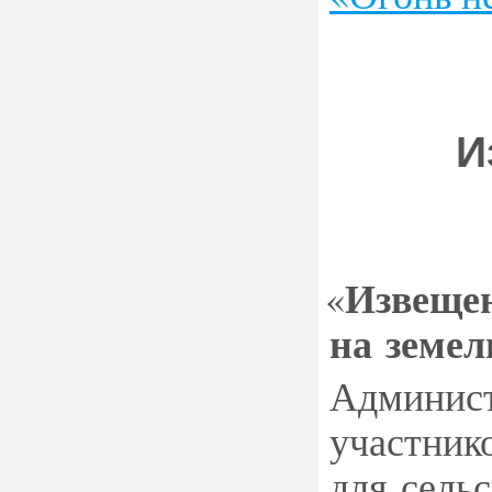
И
Извещен
«
на земел
Админист
участнико
для сель