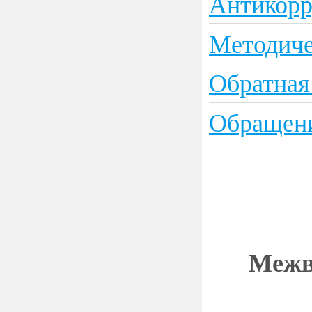
Антикорр
Методиче
Обратная
Обращени
Межв