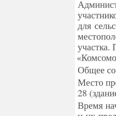
Админист
участнико
для сель
местопол
участка.
«
Комсомо
Общее соб
Место про
28
(
здани
Время на
и их пред