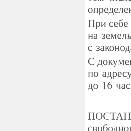
определе
При себе
на земел
с законо
С докуме
по адресу
до 16 час
ПОСТАНО
свободн