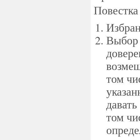
Повестка
Избран
Выбор 
довере
возмещ
том чи
указан
давать
том чи
опреде