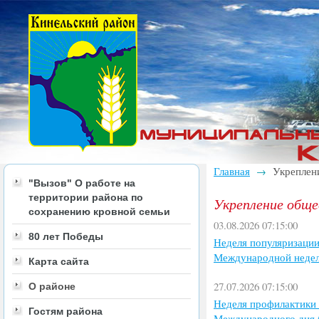
Главная
Укреплени
→
"Вызов" О работе на
территории района по
Укрепление обще
сохранению кровной семьи
03.08.2026 07:15:00
80 лет Победы
Неделя популяризации
Международной недели
Карта сайта
27.07.2026 07:15:00
О районе
Неделя профилактики 
Гостям района
Международного дня б