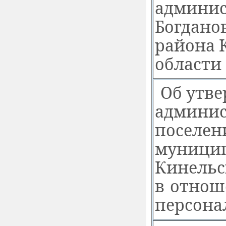
админис
Богдано
района 
области
Об утв
админис
поселен
муницип
Кинельс
в отнош
персона