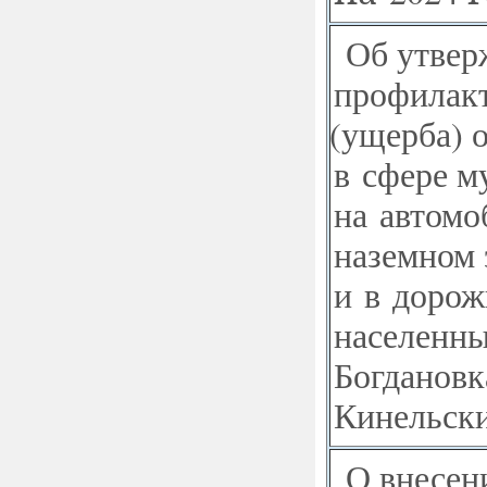
Об утвер
профилакт
(
ущерба) 
в сфере м
на автомо
наземном 
и в дорож
населенны
Богдановк
Кинельски
О внесен