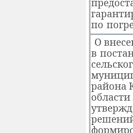
предост
гаранти
по погр
О внес
в поста
сельско
муници
района 
области №
утвержд
решений
формиро