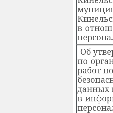
муницип
Кинельс
в отнош
персона
Об утв
по орга
работ п
безопас
данных 
в инфор
персона