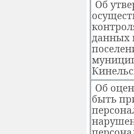
Об утв
осущест
контрол
данных 
поселен
муницип
Кинельс
Об оцен
быть пр
персона
нарушен
персона