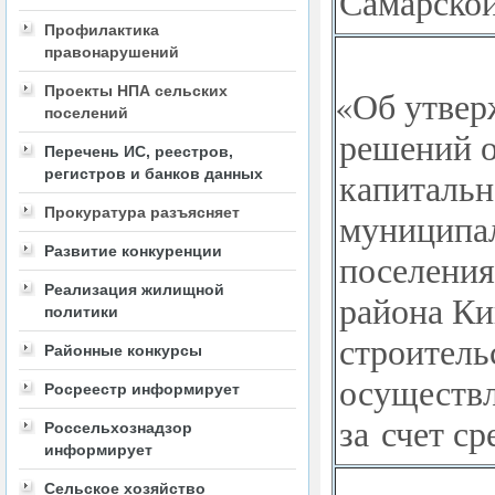
Самарской
Профилактика
правонарушений
Проекты НПА сельских
«
Об утвер
поселений
решений о
Перечень ИС, реестров,
капитальн
регистров и банков данных
Прокуратура разъясняет
муниципал
Развитие конкуренции
поселения
Реализация жилищной
района Ки
политики
строитель
Районные конкурсы
осуществл
Росреестр информирует
за счет с
Россельхознадзор
информирует
Сельское хозяйство