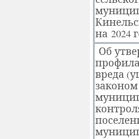
муницип
Кинельс
на 2024 
Об утв
профила
вреда
(
у
законом
муницип
контрол
поселен
муницип