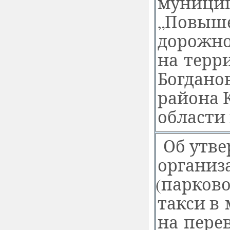
муници
„Повыше
дорожно
на терр
Богдано
района 
области 
Об утв
организ
(
парково
такси в
на пере