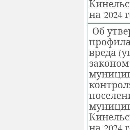
Кинельс
на 2024 
Об утв
профила
вреда
(
у
законом
муници
контрол
поселен
муницип
Кинельс
на 2024 