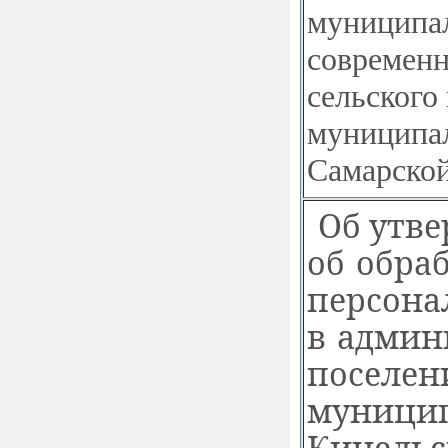
муниципа
современн
сельского
муниципал
Самарской
Об утв
об обра
персона
в админ
поселен
муницип
Кинельс