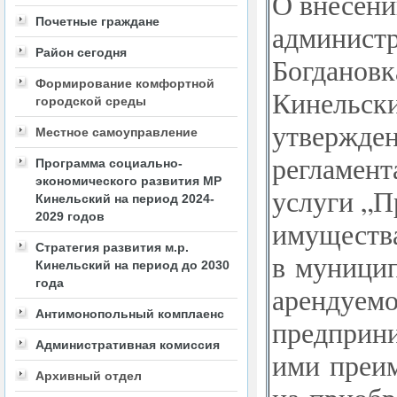
О внесени
Почетные граждане
администр
Район сегодня
Богдановк
Формирование комфортной
Кинельски
городской среды
утвержден
Местное самоуправление
регламент
Программа социально-
экономического развития МР
услуги „П
Кинельский на период 2024-
2029 годов
имущества
Стратегия развития м.р.
в муницип
Кинельский на период до 2030
года
арендуемо
Антимонопольный комплаенс
предприни
Административная комиссия
ими преи
Архивный отдел