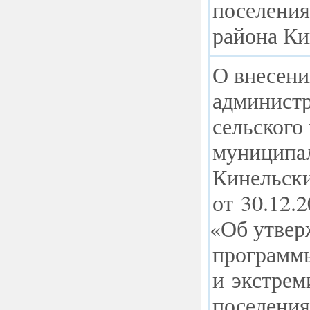
поселения
района Ки
О внесени
админист
сельского
муниципал
Кинельски
от 30.12.
«
Об утвер
программ
и экстрем
поселения