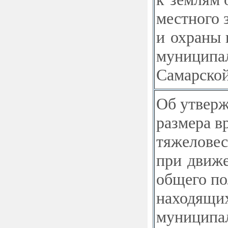
местного 
и охраны 
муниципал
Самарской
Об утверж
размера в
тяжелове
при движ
общего по
находящих
муниципал