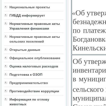
Национальные проекты
«
Об утвер
ГИБДД информирует
безнадежн
Нормативные правовые акты
по платеж
Управления финансами
Богдановк
Нормативные правовые акты
сельских поселений
Кинельски
Открытые данные
Об утверж
Официальное опубликование
Оценка налоговых расходов
инвентари
Подготовка к ОЗОП
в муницип
Предпринимательство
сельского
Противодействие коррупции
муниципал
Информация по отлову
животных