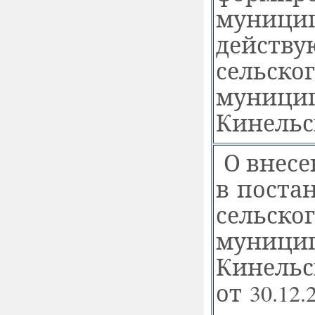
муницип
действу
сельско
муницип
Кинельс
О внес
в поста
сельско
муницип
Кинельс
от 30.12.