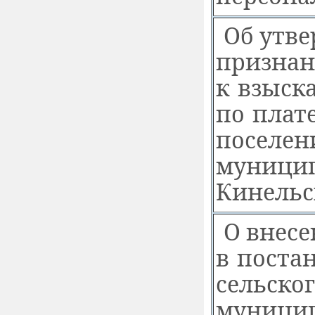
Об утв
признан
к взыск
по плат
поселен
муницип
Кинельс
О внес
в поста
сельско
муницип