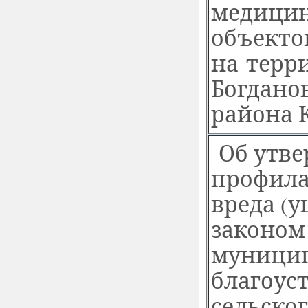
медицин
объекто
на терр
Богдано
района 
Об утв
профила
вреда
(
у
законом
муницип
благоус
сельско