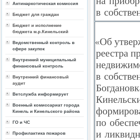
на приобр
Антинаркотическая комиссия
в собстве
Бюджет для граждан
Бюджет и исполнение
бюджета м.р.Кинельский
«
Об утвер
Ведомственный контроль в
реестра п
сфере закупок
Внутренний муниципальный
недвижим
финансовый контроль
в собстве
Внутренний финансовый
аудит
Богдановк
Ветслужба информирует
Кинельски
Военный комиссариат города
формиров
Кинель и Кинельского района
по обеспе
ГО и ЧС
и ликвид
Профилактика пожаров