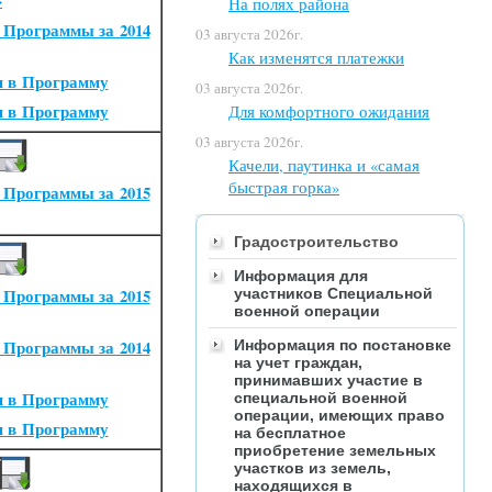
»
На полях района
 Программы за 2014
03 августа 2026г.
Как изменятся платежки
я в Программу
03 августа 2026г.
я в Программу
Для комфортного ожидания
03 августа 2026г.
Качели, паутинка и «самая
быстрая горка»
 Программы за 2015
Градостроительство
Информация для
 Программы за 2015
участников Специальной
военной операции
 Программы за 2014
Информация по постановке
на учет граждан,
принимавших участие в
я в Программу
специальной военной
операции, имеющих право
я в Программу
на бесплатное
приобретение земельных
участков из земель,
находящихся в