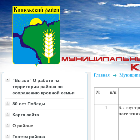
Главная
Муниципа
→
"Вызов" О работе на
территории района по
№ п/п
сохранению кровной семьи
80 лет Победы
1
Благоу
поселени
Карта сайта
О районе
Гостям района