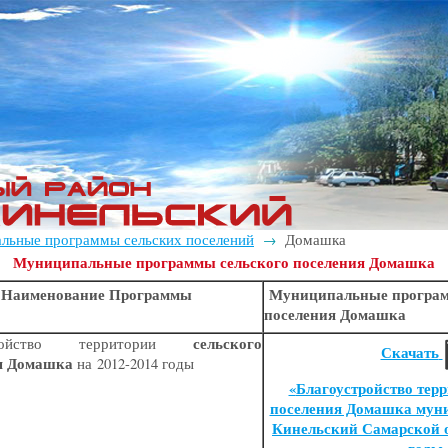
льные программы сельских поселений
Домашка
→
Муниципальные программы сельского поселения Домашка
Наименование Программы
Муниципальные програм
поселения Домашка
сельского
стройство территории
Скачать
я Домашка
на 2012-2014 годы
«
Благоустройство терр
поселения Домашка мун
Кинельский Самарской о