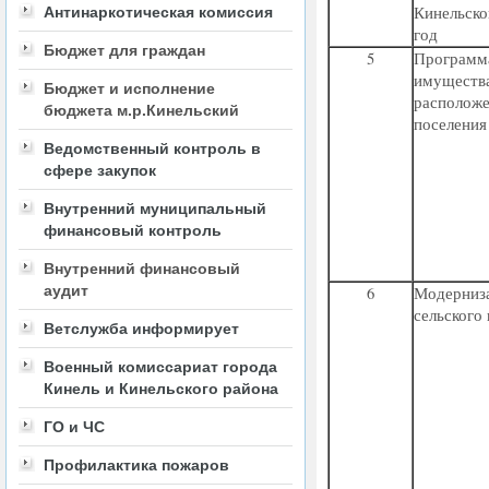
Кинельско
Антинаркотическая комиссия
год
Бюджет для граждан
5
Програм
имущест
Бюджет и исполнение
располо
бюджета м.р.Кинельский
поселени
Ведомственный контроль в
сфере закупок
Внутренний муниципальный
финансовый контроль
Внутренний финансовый
аудит
6
Модерниз
сельского
Ветслужба информирует
Военный комиссариат города
Кинель и Кинельского района
ГО и ЧС
Профилактика пожаров