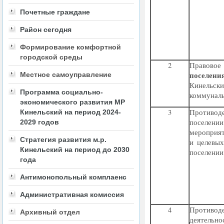
Почетные граждане
Район сегодня
Формирование комфортной
городской среды
2
Правово
поселен
Местное самоуправление
Кинельск
Программа социально-
коммуналь
экономического развития МР
3
Противо
Кинельский на период 2024-
поселени
2029 годов
меропри
Стратегия развития м.р.
и целевых
Кинельский на период до 2030
поселении
года
Антимонопольный комплаенс
Административная комиссия
4
Противод
Архивный отдел
деятельн