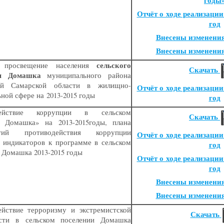
годы
Отчёт о ходе реализации
год
Внесены изменени
Внесены изменени
сельского
е просвещение населения
Скачать
ия Домашка
муниципального района
ий Самарской области в жилищно-
Отчёт о ходе реализации
ной сфере на 2013-2015 годы
год
действие коррупции в сельском
Скачать
и Домашка» на 2013-2015годы, плана
ятий противодействия коррупции
Отчёт о ходе реализации
 индикаторов к программе в сельском
год
 Домашка 2013-2015 годы
Отчёт о ходе реализации
год
Внесены изменени
Внесены изменени
ействие терроризму и экстремистской
Скачать
ости в сельском поселении Домашка