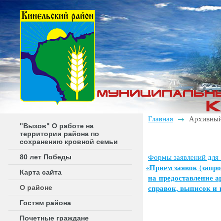
Главная
Архивный
→
"Вызов" О работе на
территории района по
сохранению кровной семьи
Формы заявлений для 
80 лет Победы
«
Прием заявок
(
запр
Карта сайта
на предоставление 
справок, выписок и 
О районе
Гостям района
Почетные граждане