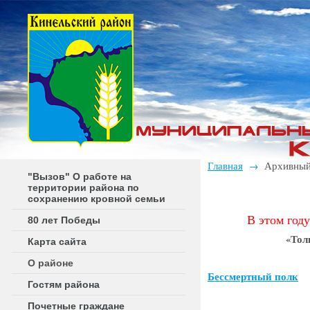
Главная
Архивный
→
"Вызов" О работе на
территории района по
сохранению кровной семьи
В этом год
80 лет Победы
«
Тол
Карта сайта
О районе
Бессмертный полк
Гостям района
Почетные граждане