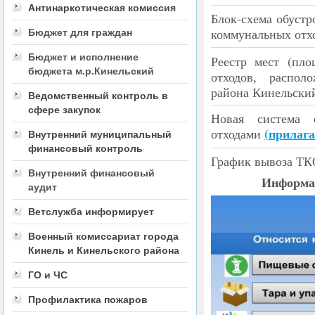
Антинаркотическая комиссия
Блок-схема обустр
коммунальных отх
Бюджет для граждан
Бюджет и исполнение
Реестр мест
(
пло
бюджета м.р.Кинельский
отходов, распол
района Кинельски
Ведомственный контроль в
сфере закупок
Новая система 
(
прилага
отходами
Внутренний муниципальный
финансовый контроль
График вывоза Т
Внутренний финансовый
Информа
аудит
Ветслужба информирует
Военный комиссариат города
Кинель и Кинельского района
ГО и ЧС
Профилактика пожаров