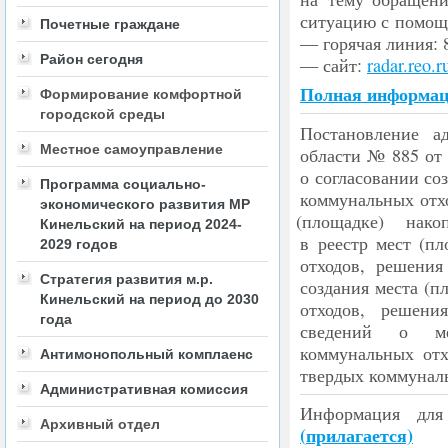
ситуацию с помощ
Почетные граждане
— горячая линия: 
Район сегодня
— сайт:
radar.reo.r
Полная информац
Формирование комфортной
городской среды
Постановление а
Местное самоуправление
области № 885 от 
о согласовании со
Программа социально-
коммунальных отхо
экономического развития МР
(
площадке) нако
Кинельский на период 2024-
в реестр мест
(
пл
2029 годов
отходов, решения
Стратегия развития м.р.
создания места
(
п
Кинельский на период до 2030
отходов, решени
года
сведений о ме
коммунальных отх
Антимонопольный комплаенс
твердых коммунал
Административная комиссия
Информация дл
Архивный отдел
(
прилагается)