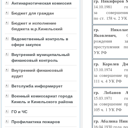
гр.
Никифоров 
Антинаркотическая комиссия
14.10.1981 
за совершени
Бюджет для граждан
по ст. 158 ч. 2 У
Бюджет и исполнение
бюджета м.р.Кинельский
гр.
Никол
Яковлевич,
Ведомственный контроль в
рождения з
сфере закупок
преступления 
УК РФ
Внутренний муниципальный
финансовый контроль
гр.
Королев Дм
13.10.1974 
Внутренний финансовый
за совершение пр
аудит
111 ч. 4 УК РФ
Ветслужба информирует
гр.
Лобанов А
Военный комиссариат города
15.03.1971 
Кинель и Кинельского района
за совершение пр
105 ч. 1 УК РФ
ГО и ЧС
гр. Абалина Нин
Профилактика пожаров
16.04.1930 года р