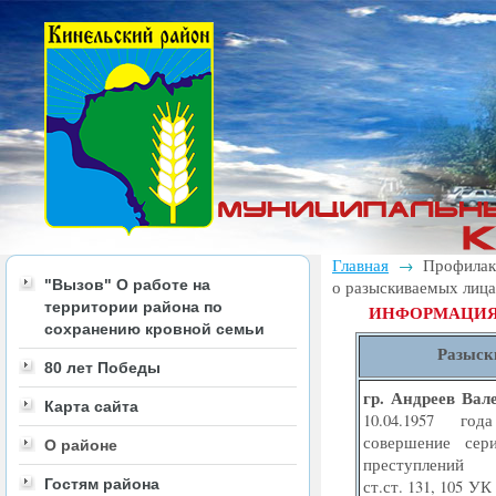
Главная
Профилак
→
"Вызов" О работе на
о разыскиваемых лиц
территории района по
ИНФОРМАЦИЯ
сохранению кровной семьи
Разыск
80 лет Победы
гр. Андреев Вал
Карта сайта
10.04.1957 го
совершение сер
О районе
преступлений 
Гостям района
ст.ст. 131, 105 УК