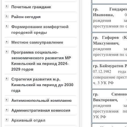
Почетные граждане
гр.
Гондар
Ивановна,
04.0
Район сегодня
рождения з
преступления по с
Формирование комфортной
городской среды
гр.
Гафаров
(
К
Местное самоуправление
Максумович
рождения з
Программа социально-
преступления по с
экономического развития МР
Кинельский на период 2024-
гр. Баймуратов 
2029 годов
07.12.1982 го
совершение прест
Стратегия развития м.р.
ч. 3 УК РФ
Кинельский на период до 2030
года
гр.
Симо
Викторович,
Антимонопольный комплаенс
рождения з
Административная комиссия
преступления 
УК РФ
Архивный отдел