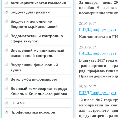
За январь – июнь 2
Антинаркотическая комиссия
погибло 9 челове
Бюджет для граждан
несовершеннолетних 
Бюджет и исполнение
28.06.2017
бюджета м.р.Кинельский
ГИБДД информирует
Ведомственный контроль в
Как записаться в ГИ
сфере закупок
28.06.2017
Внутренний муниципальный
ГИБДД информирует
финансовый контроль
В августе 2017 год
Внутренний финансовый
транспортного т
аудит
ряд профилактичес
Правил дорожного д
Ветслужба информирует
28.06.2017
Военный комиссариат города
ГИБДД информирует
Кинель и Кинельского района
12 июля 2017 года 
ГО и ЧС
мероприятия по кон
для встречного д
Профилактика пожаров
предусмотрен в разме