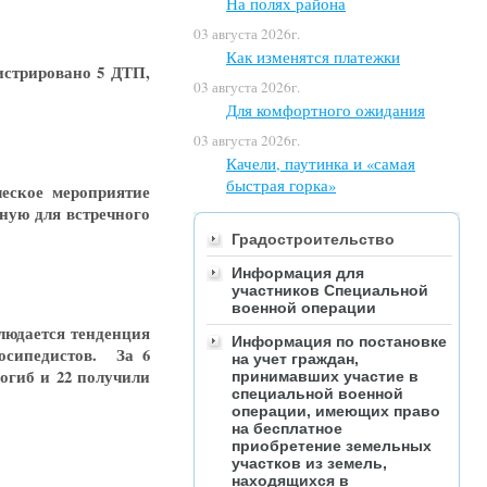
На полях района
03 августа 2026г.
Как изменятся платежки
истрировано 5 ДТП,
03 августа 2026г.
Для комфортного ожидания
03 августа 2026г.
Качели, паутинка и «самая
быстрая горка»
еское мероприятие
ную для встречного
Градостроительство
Информация для
участников Специальной
военной операции
людается тенденция
Информация по постановке
осипедистов. За 6
на учет граждан,
погиб и 22 получили
принимавших участие в
специальной военной
операции, имеющих право
на бесплатное
приобретение земельных
участков из земель,
находящихся в