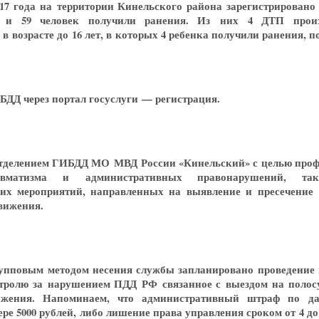
017 года на территории Кинельского района зарегистрировано
к и 59 человек получили ранения. Из них 4 ДТП прои
в возрасте до 16 лет, в которых 4 ребенка получили ранения, п
БДД через портал госуслуги — регистрация.
а отделением ГИБДД МО МВД России
«
Кинельский» с целью про
равматизма и административных правонарушений, так
ких мероприятий, направленных на выявление и пресечение
вижения.
групповым методом несения службы запланировано проведение
тролю за нарушением ПДД РФ связанное с выездом на полос
вижения. Напоминаем, что административный штраф по д
ре 5000 рублей, либо лишение права управления сроком от 4 до