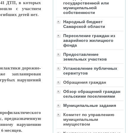
 41 ДТП, в которых
государственной или
зошло с участием
муниципальной
собственности
огибших детей нет.
Народный бюджет
Самарской области
Переселение граждан из
аварийного жилищного
фонда
Предоставление
земельных участков
филактики дорожно-
Установление публичных
же запланирован
сервитутов
 грубых нарушений
Обращения граждан
Обзор обращений граждан
сельскими поселениями
Муниципальные задания
 профилактического
Комитет по управлению
у, предназначенную
муниципальным
анному нарушению
имуществом
 6 месяцев.