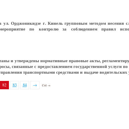
на ул. Орджоникидзе г. Кинель групповым методом несения 
 мероприятие по контролю за соблюдением правил испо
таны и утверждены нормативные правовые акты, регламенти
осы, связанные с предоставлением государственной услуги по
управления транспортными средствами и выдаче водительских
82
83
84
→
Ctrl →