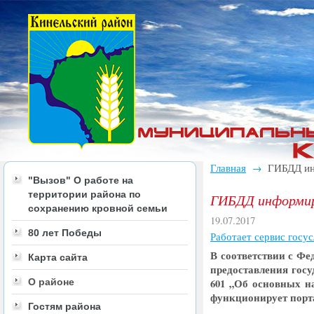
Главная
ГИБДД ин
→
"Вызов" О работе на
территории района по
ГИБДД информи
сохранению кровной семьи
19.07.2017
80 лет Победы
Работает сервис госус
В соответствии с Фе
Карта сайта
предоставления гос
О районе
601 „Об основных н
функционирует порта
Гостям района