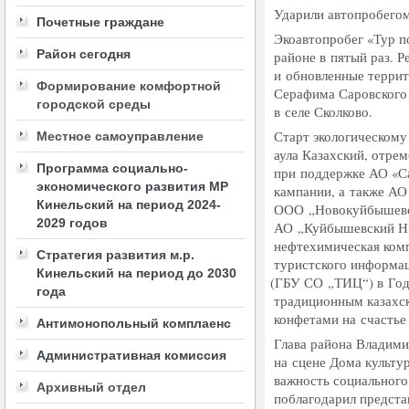
Ударили автопробего
Почетные граждане
Экоавтопробег
«
Тур п
Район сегодня
районе в пятый раз. Р
и обновленные террит
Формирование комфортной
Серафима Саровского 
городской среды
в селе Сколково.
Старт экологическому
Местное самоуправление
аула Казахский, отре
Программа социально-
при поддержке АО
«
С
экономического развития МР
кампании, а также А
Кинельский на период 2024-
ООО „Новокуйбышевск
2029 годов
АО „Куйбышевский Н
нефтехимическая ком
Стратегия развития м.р.
туристского информа
Кинельский на период до 2030
(
ГБУ СО „ТИЦ“) в Год 
года
традиционным казахс
конфетами на счастье 
Антимонопольный комплаенс
Глава района Владими
Административная комиссия
на сцене Дома культу
важность социального
Архивный отдел
поблагодарил предста