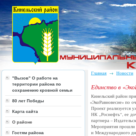
Главная
Новости
→
"Вызов" О работе на
территории района по
Единство в «Эко
сохранению кровной семьи
Кинельский район при
80 лет Победы
«
ЭкоРавновесие» по оч
Проект реализуется у
Карта сайта
НК „Роснефть“, ее д
партнера – Издательс
О районе
Мероприятия прошли 
и Международного дн
Гостям района