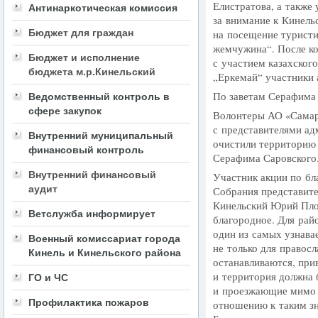
Елистратова, а также 
Антинаркотическая комиссия
за внимание к Кинель
Бюджет для граждан
на посещение турист
жемчужина“. После к
Бюджет и исполнение
с участием казахског
бюджета м.р.Кинельский
„Еркемай“ участники 
По заветам Серафима
Ведомственный контроль в
сфере закупок
Волонтеры АО
«
Самар
с представителями ад
Внутренний муниципальный
очистили территорию 
финансовый контроль
Серафима Саровского
Внутренний финансовый
Участник акции по бл
аудит
Собрания представит
Кинельский Юрий Пло
Ветслужба информирует
благородное. Для рай
один из самых узнава
Военный комиссариат города
не только для правосл
Кинель и Кинельского района
останавливаются, пр
и территория должна 
ГО и ЧС
и проезжающие мимо 
Профилактика пожаров
отношению к таким зн