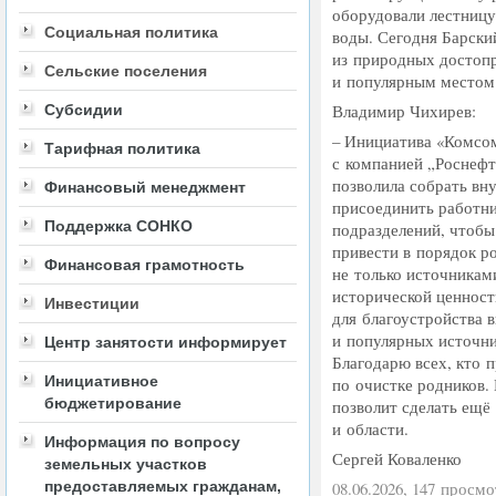
оборудовали лестницу
Социальная политика
воды. Сегодня Барски
из природных достоп
Сельские поселения
и популярным местом 
Владимир Чихирев:
Субсидии
– Инициатива
«
Комсом
Тарифная политика
с компанией „Роснефт
позволила собрать в
Финансовый менеджмент
присоединить работн
Поддержка СОНКО
подразделений, чтобы
привести в порядок р
Финансовая грамотность
не только источникам
исторической ценност
Инвестиции
для благоустройства 
и популярных источни
Центр занятости информирует
Благодарю всех, кто 
Инициативное
по очистке родников.
бюджетирование
позволит сделать ещё
и области.
Информация по вопросу
Сергей Коваленко
земельных участков
предоставляемых гражданам,
08.06.2026, 147 просмо