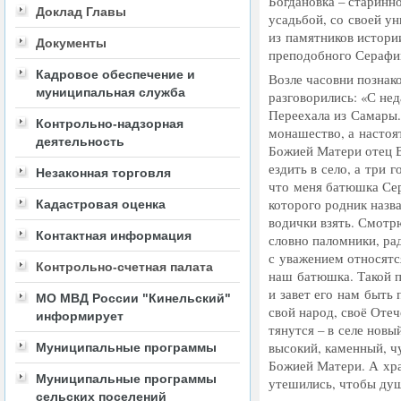
Богдановка – старинн
Доклад Главы
усадьбой, со своей ун
из памятников истории
Документы
преподобного Серафи
Кадровое обеспечение и
Возле часовни познак
муниципальная служба
разговорились:
«
С нед
Переехала из Самары. 
Контрольно-надзорная
монашество, а настоя
деятельность
Божией Матери отец В
ездить в село, а три 
Незаконная торговля
что меня батюшка Сер
которого родник назва
Кадастровая оценка
водички взять. Смотр
Контактная информация
словно паломники, ра
с уважением относятс
Контрольно-счетная палата
наш батюшка. Такой 
и завет его нам быть 
МО МВД России "Кинельский"
свой народ, своё Отеч
информирует
тянутся – в селе новы
высокий, каменный, ч
Муниципальные программы
Божией Матери. А хра
Муниципальные программы
утешились, чтобы душ
сельских поселений