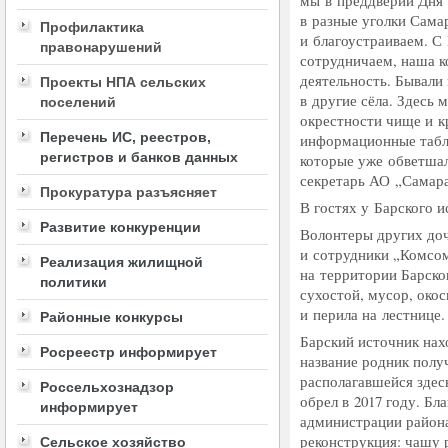
мы в преддверии Дня 
в разные уголки Сама
Профилактика
и благоустраиваем. С
правонарушений
сотрудничаем, наша к
деятельность. Бывали 
Проекты НПА сельских
в другие сёла. Здесь 
поселений
окрестности чище и к
Перечень ИС, реестров,
информационные табли
регистров и банков данных
которые уже обветшал
секретарь АО „Самара
Прокуратура разъясняет
В гостях у Барского 
Развитие конкуренции
Волонтеры других до
и сотрудники „Комсом
Реализация жилищной
на территории Барског
политики
сухостой, мусор, окос
и перила на лестнице.
Районные конкурсы
Барский источник нах
Росреестр информирует
название родник полу
располагавшейся здес
Россельхознадзор
обрел в 2017 году. Б
информирует
администрации района
реконструкция: чашу 
Сельское хозяйство