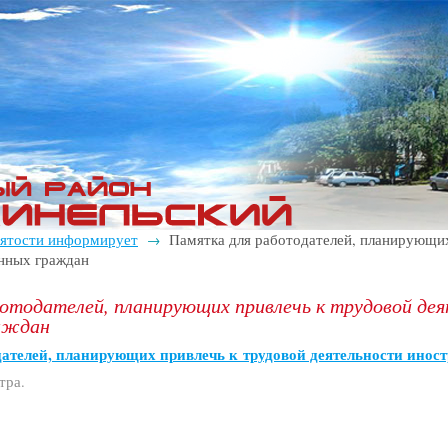
нятости информирует
Памятка для работодателей, планирующих
→
анных граждан
отодателей, планирующих привлечь к трудовой де
аждан
дателей, планирующих привлечь к трудовой деятельности инос
тра.