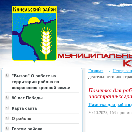
Главная
Центр за
→
"Вызов" О работе на
деятельности иностр
территории района по
сохранению кровной семьи
Памятка для раб
иностранных гр
80 лет Победы
Памятка для работо
Карта сайта
30.10.2025, 163 просмо
О районе
Гостям района