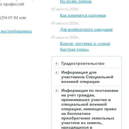
На полях района
ых профессий
03 августа 2026г.
Как изменятся платежки
)254-07-84 или
03 августа 2026г.
Для комфортного ожидания
ь востребованных
03 августа 2026г.
Качели, паутинка и «самая
быстрая горка»
Градостроительство
Информация для
участников Специальной
военной операции
Информация по постановке
на учет граждан,
принимавших участие в
специальной военной
операции, имеющих право
на бесплатное
приобретение земельных
участков из земель,
находящихся в