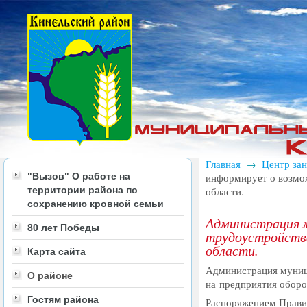
Главная
Центр за
→
"Вызов" О работе на
информирует о возмо
территории района по
области.
сохранению кровной семьи
Администрация 
80 лет Победы
трудоустройства
области.
Карта сайта
Администрация муниц
О районе
на предприятия обор
Гостям района
Распоряжением Правит