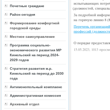
испытывающих потребн
Почетные граждане
(
должностей, специаль
Район сегодня
За подробной информа
на горячую линию 8
(
Формирование комфортной
Перечень организаций
городской среды
профессий
(
должносте
Местное самоуправление
О порядке предостав
Программа социально-
15.05.2023, 1013 просм
экономического развития МР
Кинельский на период 2024-
2029 годов
Стратегия развития м.р.
Кинельский на период до 2030
года
Антимонопольный комплаенс
Административная комиссия
Архивный отдел