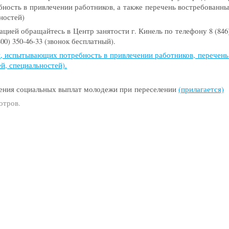
ость в привлечении работников, а также перечень востребованн
ностей)
цией обращайтесь в Центр занятости г. Кинель по телефону 8
(846
800
) 350-46-33
(
звонок бесплатный).
, испытывающих потребность в привлечении работников, перечен
й, специальностей).
ления социальных выплат молодежи при переселении
(
прилагается)
отров.