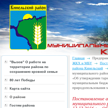
Главная
Предприн
→
"Вызов" О работе на
ЖКХ и МБУ
Пост
→
территории района по
района Кинельский
сохранению кровной семьи
муниципального района
«Об утверждении тари
80 лет Победы
муниципальным бюдж
природопользования 
Карта сайта
О районе
Постановление 
муниципального 
Гостям района