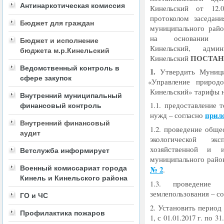
Антинаркотическая комиссия
Кинельский от 12.
протоколом заседан
Бюджет для граждан
муниципального райо
на основании У
Бюджет и исполнение
Кинельский, адми
бюджета м.р.Кинельский
ПОСТАН
Кинельский
Ведомственный контроль в
1.
Утвердить Муниц
сфере закупок
«
Управление природо
Кинельский» тарифы н
Внутренний муниципальный
1.1. предоставление 
финансовый контроль
прил
нужд – согласно
Внутренний финансовый
1.2. проведение общ
аудит
экологической эк
хозяйственной и 
Ветслужба информирует
муниципального райо
Военный комиссариат города
№ 2
.
Кинель и Кинельского района
1.3. проведение 
землепользования – с
ГО и ЧС
2. Установить период
Профилактика пожаров
1, с 01.01.2017 г. по 31