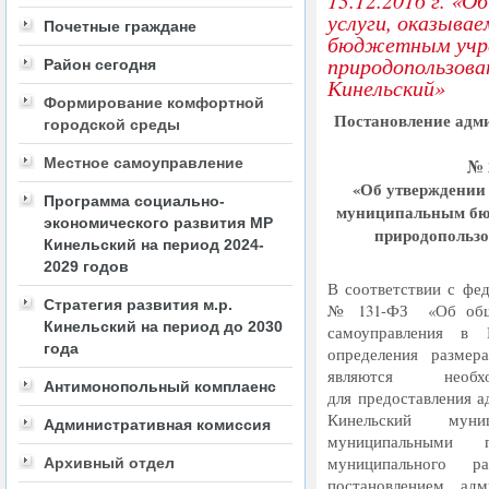
13.12.2016 г. «
услуги, оказыва
Почетные граждане
бюджетным учр
природопользова
Район сегодня
Кинельский»
Формирование комфортной
Постановление адм
городской среды
Местное самоуправление
№ 2
«
Об утверждении 
Программа социально-
муниципальным бю
экономического развития МР
природопольз
Кинельский на период 2024-
2029 годов
В соответствии с фед
Стратегия развития м.р.
№ 131-ФЗ
«
Об общ
Кинельский на период до 2030
самоуправления в 
года
определения размер
являются необ
Антимонопольный комплаенс
для предоставления 
Кинельский муни
Административная комиссия
муниципальными 
муниципального р
Архивный отдел
постановлением адм