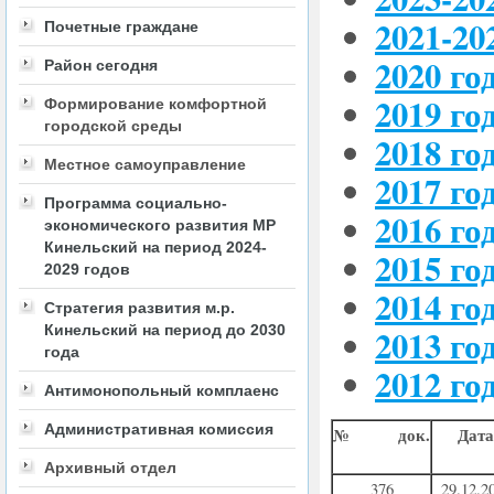
2021-20
Почетные граждане
2020 го
Район сегодня
2019 го
Формирование комфортной
городской среды
2018 го
Местное самоуправление
2017 го
Программа социально-
2016 го
экономического развития МР
Кинельский на период 2024-
2015 го
2029 годов
2014 го
Стратегия развития м.р.
2013 го
Кинельский на период до 2030
года
2012 го
Антимонопольный комплаенс
Административная комиссия
№ док.
Дата
Архивный отдел
376
29.12.2