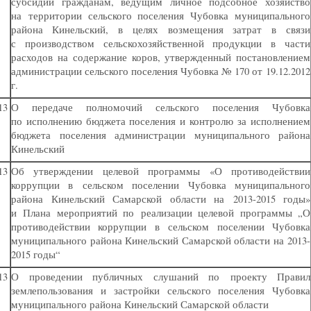
субсидий гражданам, ведущим личное подсобное хозяйство
на территории сельского поселения Чубовка муниципального
района Кинельский, в целях возмещения затрат в связи
с производством сельскохозяйственной продукции в части
расходов на содержание коров, утвержденный постановлением
администрации сельского поселения Чубовка № 170 от 19.12.2012
г.
13
О передаче полномочий сельского поселения Чубовка
по исполнению бюджета поселения и контролю за исполнением
бюджета поселения администрации муниципального района
Кинельский
13
Об утверждении целевой программы
«
О противодействии
коррупции в сельском поселении Чубовка муниципального
района Кинельский Самарской области на 2013-2015 годы»
и Плана мероприятий по реализации целевой программы „О
противодействии коррупции в сельском поселении Чубовка
муниципального района Кинельский Самарской области на 2013-
2015 годы“
13
О проведении публичных слушаний по проекту Правил
землепользования и застройки сельского поселения Чубовка
муниципального района Кинельский Самарской области