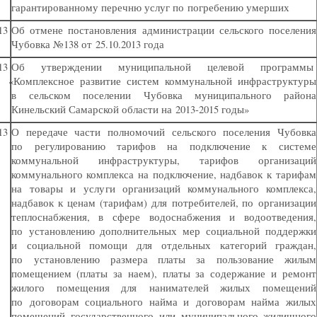
гарантированному перечню услуг по погребению умерших
13
Об отмене постановления администрации сельского поселения
Чубовка №138 от 25.10.2013 года
13
Об утверждении муниципальной целевой программы
«
Комплексное развитие систем коммунальной инфраструктуры
в сельском поселении Чубовка муниципального района
Кинельский Самарской области на 2013-2015 годы»
13
О передаче части полномочий сельского поселения Чубовка
по регулированию тарифов на подключение к системе
коммунальной инфраструктуры, тарифов организаций
коммунального комплекса на подключение, надбавок к тарифам
на товары и услуги организаций коммунального комплекса,
надбавок к ценам
(
тарифам) для потребителей, по организации
теплоснабжения, в сфере водоснабжения и водоотведения,
по установлению дополнительных мер социальной поддержки
и социальной помощи для отдельных категорий граждан,
по установлению размера платы за пользование жилым
помещением
(
платы за наем), платы за содержание и ремонт
жилого помещения для нанимателей жилых помещений
по договорам социального найма и договорам найма жилых
помещений государственного или муниципального жилищного