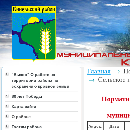
Главная
Но
→
"Вызов" О работе на
Сельское п
→
территории района по
сохранению кровной семьи
Нормати
80 лет Победы
Карта сайта
муницип
О районе
№ док.
Дата
Гостям района